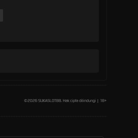
©2026 SUKASLOT88. Hak cipta dilindungi | 18+