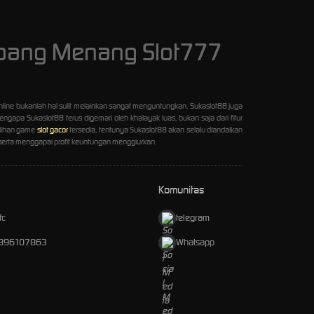
ampang Menang Slot777
nline bukanlah hal sulit melainkan sangat menguntungkan. Sukaslot88 juga
mengapa Sukaslot88 terus digemari oleh khalayak luas, bukan saja dari fitur
ilihan game
slot gacor
tersedia, tentunya Sukaslot88 akan selalu diandalkan
erta menggapai profit keuntungan menggiurkan.
Komunitas
fc
telegram
896107863
Whatsapp