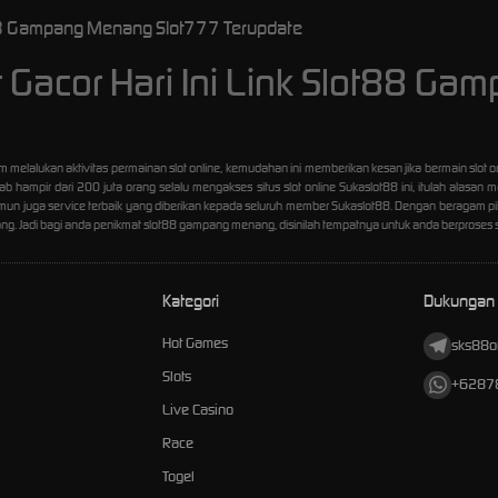
t88 Gampang Menang Slot777 Terupdate
Gacor Hari Ini Link Slot88 G
lalukan aktivitas permainan slot online, kemudahan ini memberikan kesan jika bermain slot o
ab hampir dari 200 juta orang selalu mengakses situs slot online Sukaslot88 ini, itulah alasan 
i namun juga service terbaik yang diberikan kepada seluruh member Sukaslot88. Dengan beragam p
Jadi bagi anda penikmat slot88 gampang menang, disinilah tempatnya untuk anda berproses s
Kategori
Dukungan
Hot Games
sks88o
Slots
+6287
Live Casino
Race
Togel