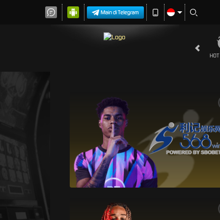
Main di Telegram
HOT