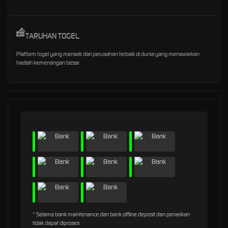
TARUHAN TOGEL
Platform togel yang menarik dari perusahan terbaik di dunia yang menawarkan
hadiah kemenangan besar
* Selama bank maintenance dan bank offline deposit dan penarikan
tidak dapat diproses