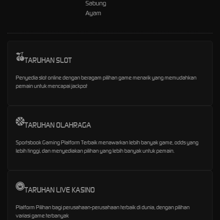
Sabung
Ayam
TARUHAN SLOT
Penyedia slot online dengan beragam pilihan game menarik yang memudahkan
pemain untuk mencapai jackpot
TARUHAN OLAHRAGA
Sportsbook Gaming Platform Terbaik menawarkan lebih banyak game, odds yang
lebih tinggi, dan menyediakan pilihan yang lebih banyak untuk pemain.
TARUHAN LIVE KASINO
Platform Pilihan bagi perusahaan-perusahaan terbaik di dunia, dengan pilihan
variasi game terbanyak