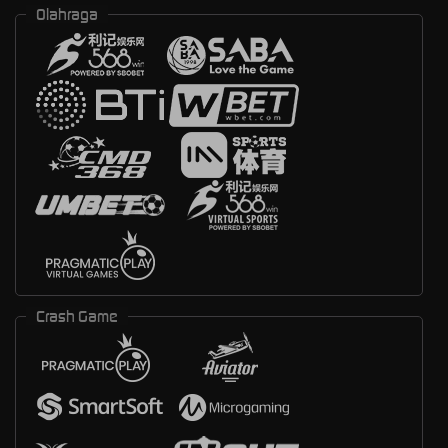
Olahraga
Crash Game