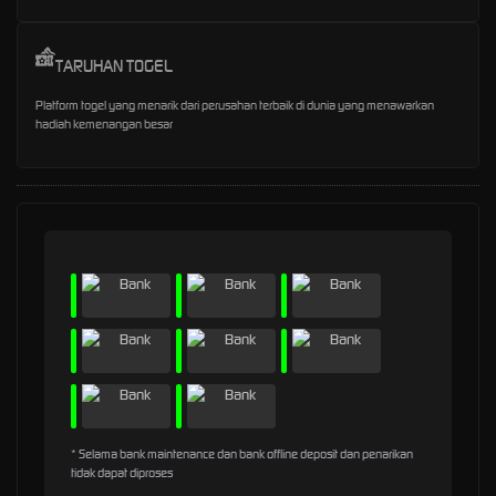
TARUHAN TOGEL
Platform togel yang menarik dari perusahan terbaik di dunia yang menawarkan
hadiah kemenangan besar
* Selama bank maintenance dan bank offline deposit dan penarikan
tidak dapat diproses