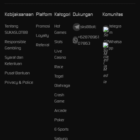
Kebijaksanaan
Platform
Kategori
Dukungan
Komunitas
Tentang
Promosi
Hot
telegra
sks88ofc
SUKASLOT88
Games
m
Loyalty
+62878961
Responsible
Slots
Whatsa
07863
Referral
Gambling
pp
Live
Syarat dan
Casino
Ketentuan
Race
Pusat Bantuan
Togel
Privacy & Police
Olahraga
Crash
Game
Arcade
Poker
E-Sports
Sabung