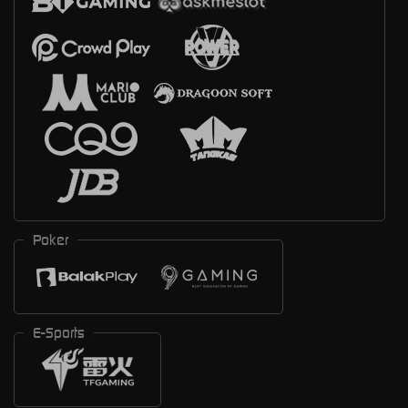
Poker
E-Sports