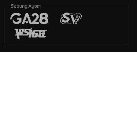
Sabung Ayam