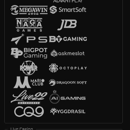
Live Casino