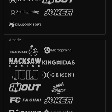
Arcade