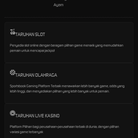
Ayam
TARUHAN SLOT
Penyedia slot online dengan beragam pilihan game menarik yang memudahkan
pemain untuk mencapai jackpot
TARUHAN OLAHRAGA
Sportsbook Gaming Platform Terbaik menawarkan lebih banyak game, odds yang
lebih tinggi, dan menyediakan pilihan yang lebih banyak untuk pemain.
TARUHAN LIVE KASINO
Platform Pilihan bagi perusahaan-perusahaan terbaik di dunia, dengan pilihan
variasi game terbanyak