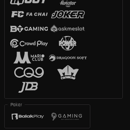
Poker