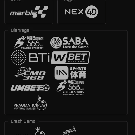
Olahraga
Crash Game