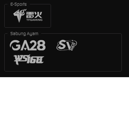
E-Sports
Sabung Ayam