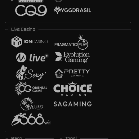
Live Casino
Race
Togel