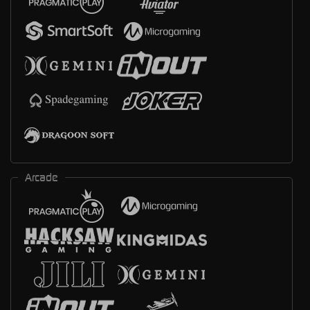
Arcade