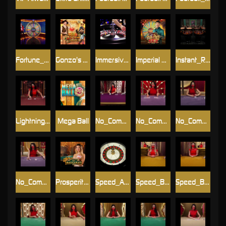
Fortune_Wheel
Gonzo's Treasure Map
Immersive_Roulette
Imperial Quest
Instant_Roulette
Lightning_Baccarat
Mega Ball
No_Comm_Baccarat
No_Comm_Speed_Baccarat_A
No_Comm_Speed_Baccarat_B
No_Comm_Speed_Baccarat_C
Prosperity Tree Baccarat
Speed_Auto_Roulette
Speed_Baccarat_A
Speed_Baccarat_B