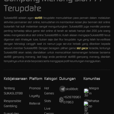
Terupdate
Sukaslot88 adalah agen
slot88
terupdate memudahkan para pemain dalam melalukan
aktivitas permainan slot online, kemudahan ini memberikan kesan jika bermain slot online
bukanlah hal sulit melainkan sangat menguntungkan. Sukaslot88 juga memiliki peranan
penting terhadap siklus game slot online di tanah air sebab hampir dari 200 juta orang
selalu mengakses situs slot online Sukaslot88 ini, itulah alasan mengapa Sukaslot88 terus
digemari oleh khalayak luas, bukan saja dari fitur terupdate nya yang telah terverifikasi
dengan teknologi canggih saat ini namun juga service terbaik yang diberikan kepada
seluruh member Sukaslot88. Dengan beragam pilihan game
slot gacor
tersedia, tentunya
Sukaslot88 akan selalu diandalkan untuk memecahkan kemenangan terbesar bersama
slot88 gampang menang. Jadi bagi anda penikmat slot88 gampang menang, disinilah
tempatnya untuk anda berproses serta menggapai profit keuntungan menggiurkan.
Kebijaksanaan
Platform
Kategori
Dukungan
Komunitas
Tentang
Promosi
Hot
telegra
sks88ofc
SUKASLOT88
Games
m
Loyalty
+62878961
Responsible
Slots
Whatsa
07863
Referral
Gambling
pp
Live
Syarat dan
Casino