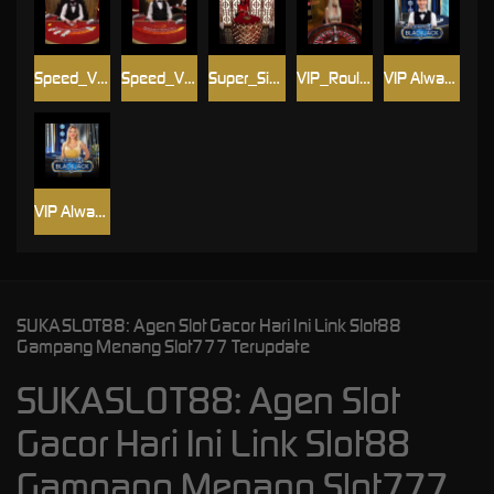
Speed_VIP_Blackjack_C
Speed_VIP_Blackjack_D
Super_Sic_Bo
VIP_Roulette
VIP Always 6 Blackjack 2
VIP Always 6 Blackjack 3
SUKASLOT88: Agen Slot Gacor Hari Ini Link Slot88
Gampang Menang Slot777 Terupdate
SUKASLOT88: Agen Slot
Gacor Hari Ini Link Slot88
Gampang Menang Slot777