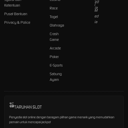
Ketentuan
Race
Pusat Bantuan
Togel
Privacy & Police
Olahraga
Crash
Game
Arcade
Poker
E-Sports
Sabung
Ayam
TARUHAN SLOT
Penyedia slot online dengan beragam pilihan game menarik yang memudahkan
pemain untuk mencapai jackpot