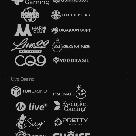
Live Casino