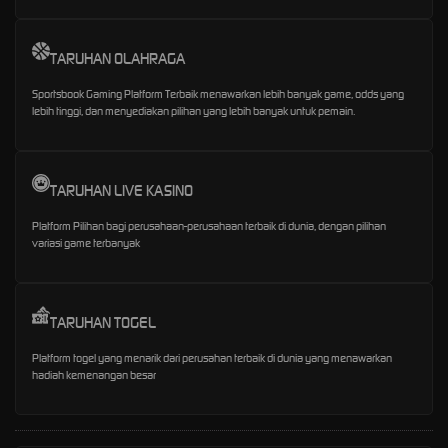
TARUHAN OLAHRAGA
Sportsbook Gaming Platform Terbaik menawarkan lebih banyak game, odds yang
lebih tinggi, dan menyediakan pilihan yang lebih banyak untuk pemain.
TARUHAN LIVE KASINO
Platform Pilihan bagi perusahaan-perusahaan terbaik di dunia, dengan pilihan
variasi game terbanyak
TARUHAN TOGEL
Platform togel yang menarik dari perusahan terbaik di dunia yang menawarkan
hadiah kemenangan besar