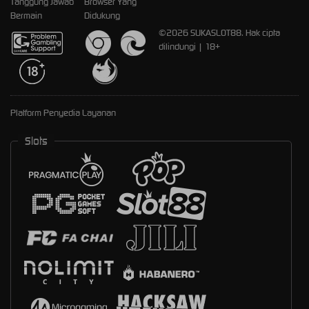
Tanggung Jawab
Browser Yang
Bermain
Didukung
©2026 SUKASLOT88. Hak cipta
dilindungi | 18+
Platform Penyedia Layanan
Slots