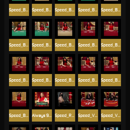
Speed_Baccarat_C
Speed_Baccarat_D
Speed_Baccarat_E
Speed_Baccarat_F
Speed_Baccarat_G
Speed_Baccarat_H
Speed_Baccarat_I
Speed_Baccarat_J
Speed_Baccarat_k
Speed_Baccarat_L
Speed_Baccarat_N
Speed_Baccarat_O
Speed_Baccarat_P
Speed_Baccarat_Q
Speed_Baccarat_R
Speed_Baccarat_S
Always 9 Baccarat
Speed_Roulette
Speed_VIP_Blackjack_A
Speed_VIP_Blackjack_B