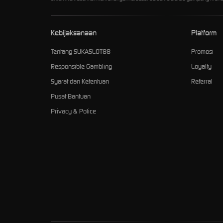
Kebijaksanaan
Platform
Tentang SUKASLOT88
Promosi
Responsible Gambling
Loyalty
Syarat dan Ketentuan
Referral
Pusat Bantuan
Privacy & Police