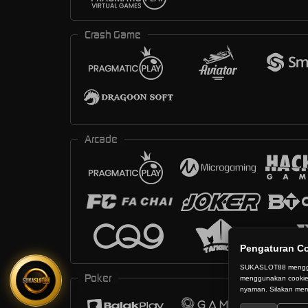
Crash Game
Arcade
Pengaturan C
SUKASLOT88 mengguna
Poker
E-
menggunakan cookies
nyaman. Silakan m