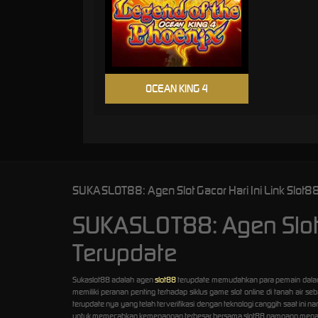
OCEAN KING 4
SUKASLOT88: Agen Slot Gacor Hari Ini Link Slo
SUKASLOT88: Agen Slot 
Terupdate
Sukaslot88 adalah agen
slot88
terupdate memudahkan para pemain dalam me
memiliki peranan penting terhadap siklus game slot online di tanah air seb
terupdate nya yang telah terverifikasi dengan teknologi canggih saat in
untuk memecahkan kemenangan terbesar bersama slot88 gampang menang. 