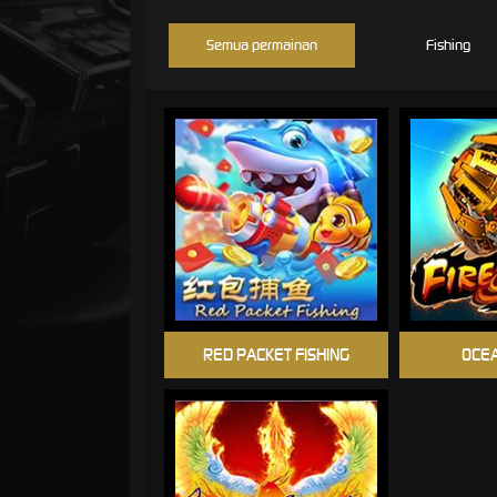
Semua permainan
Fishing
RED PACKET FISHING
OCEA