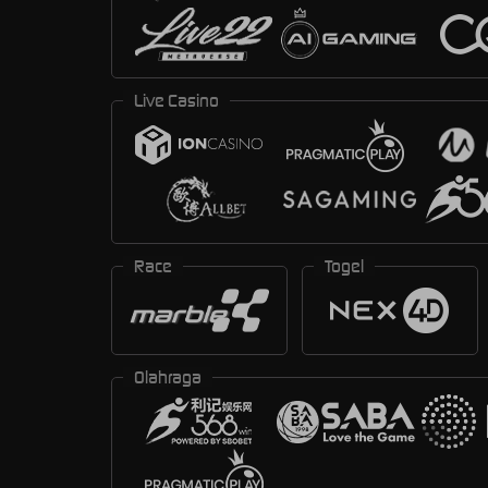
Live Casino
Race
Togel
Olahraga