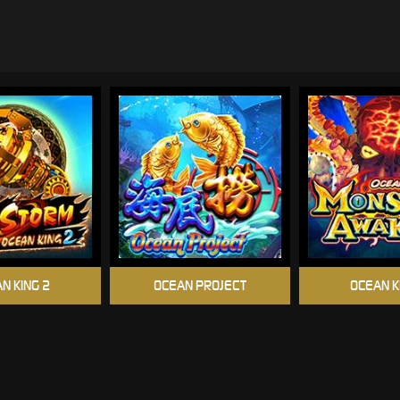
N KING 2
OCEAN PROJECT
OCEAN K