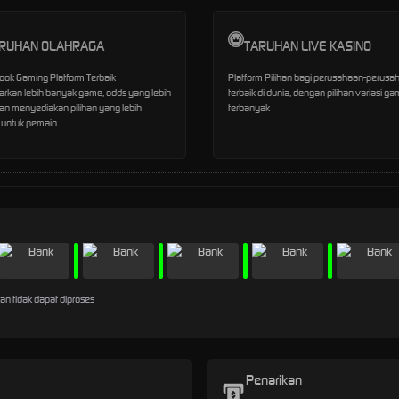
RUHAN OLAHRAGA
TARUHAN LIVE KASINO
ook Gaming Platform Terbaik
Platform Pilihan bagi perusahaan-perusa
kan lebih banyak game, odds yang lebih
terbaik di dunia, dengan pilihan variasi g
 dan menyediakan pilihan yang lebih
terbanyak
untuk pemain.
an tidak dapat diproses
Penarikan