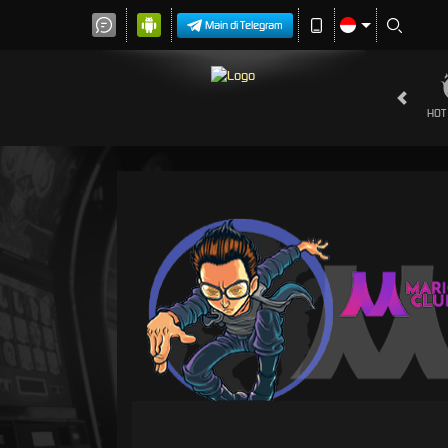
Main di Telegram
HOT