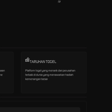
TARUHAN TOGEL
haan
Platform togel yang menarik dari perusahan
ame
terbaik di dunia yang menawarkan hadiah
kemenangan besar