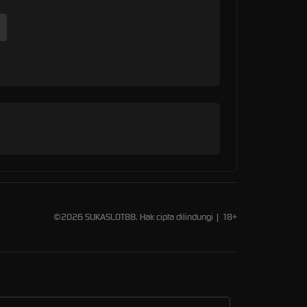
©2026 SUKASLOT88. Hak cipta dilindungi | 18+