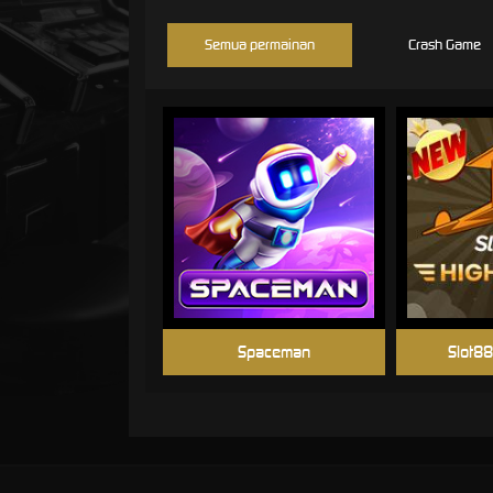
Semua permainan
Crash Game
Spaceman
Slot88