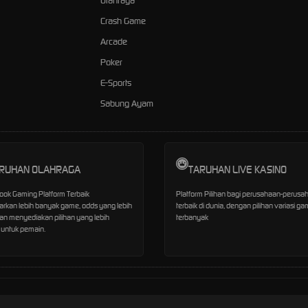
Olahraga
Crash Game
Arcade
Poker
E-Sports
Sabung Ayam
RUHAN OLAHRAGA
TARUHAN LIVE KASINO
ook Gaming Platform Terbaik
Platform Pilihan bagi perusahaan-perusa
kan lebih banyak game, odds yang lebih
terbaik di dunia, dengan pilihan variasi g
 dan menyediakan pilihan yang lebih
terbanyak
untuk pemain.