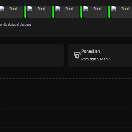
an tidak dapat diproses
Penarikan
Rata-rata 5 Menit