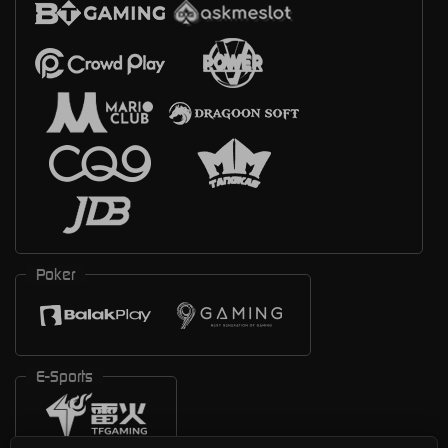
Poker
E-Sports