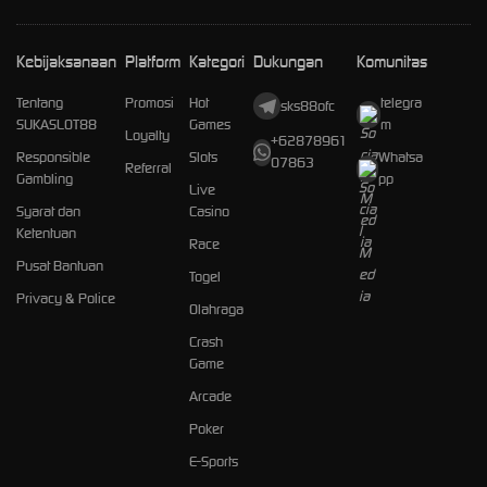
Kebijaksanaan
Platform
Kategori
Dukungan
Komunitas
Tentang
Promosi
Hot
telegra
sks88ofc
SUKASLOT88
Games
m
Loyalty
+62878961
Responsible
Slots
Whatsa
07863
Referral
Gambling
pp
Live
Syarat dan
Casino
Ketentuan
Race
Pusat Bantuan
Togel
Privacy & Police
Olahraga
Crash
Game
Arcade
Poker
E-Sports