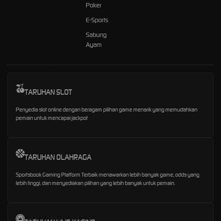
Poker
E-Sports
Sabung
Ayam
TARUHAN SLOT
Penyedia slot online dengan beragam pilihan game menarik yang memudahkan
pemain untuk mencapai jackpot
TARUHAN OLAHRAGA
Sportsbook Gaming Platform Terbaik menawarkan lebih banyak game, odds yang
lebih tinggi, dan menyediakan pilihan yang lebih banyak untuk pemain.