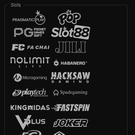
Slots