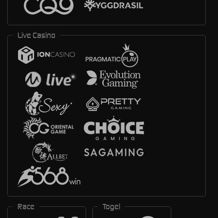
Live Casino
Race
Togel