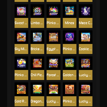
Sweet Scratch
Limbo Rainbow
Plinko Rainbow
Mines
Maze Classic
Sky Mission
Bricks Battle
Egypt Gem Scratch
Plinko Neon
Cookie Fiesta
Plinko Classic
Chili Fiesta
Forest Tea Party
Golden Clover
Lucky Drop: Coco 2
Gold Rush: Wild Dig
Dragon Tower
Lucky Drop-Coco
Plinko Gold Rush
Lucky Drop-GongXiFaChai