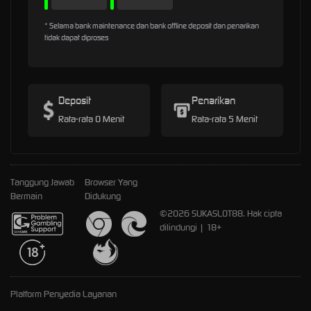
* Selama bank maintenance dan bank offline deposit dan penarikan
tidak dapat diproses
Deposit
Penarikan
Rata-rata 0 Menit
Rata-rata 5 Menit
Tanggung Jawab
Browser Yang
Bermain
Didukung
©2026 SUKASLOT88. Hak cipta
dilindungi | 18+
Platform Penyedia Layanan