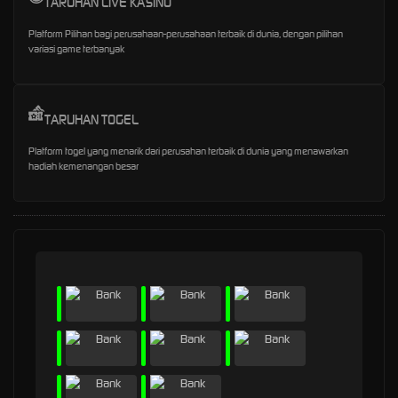
TARUHAN LIVE KASINO
Platform Pilihan bagi perusahaan-perusahaan terbaik di dunia, dengan pilihan
variasi game terbanyak
TARUHAN TOGEL
Platform togel yang menarik dari perusahan terbaik di dunia yang menawarkan
hadiah kemenangan besar