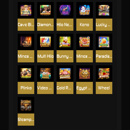
Cave Bingo
Diamonds
Hilo Neon
Keno
Lucky Drop-Olympus
Mines Raider
Multi Hilo
Bunny Run
Mines Cookie
Paradise Hilo
Plinko
Video Poker
Gold Rush: Boomers
Egypt Hilo
Wheel
Steampunk 2