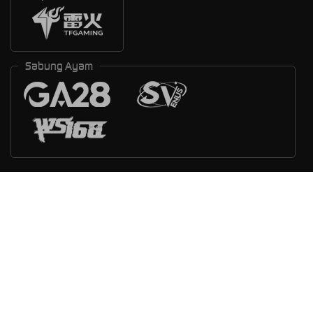
Sabung Ayam