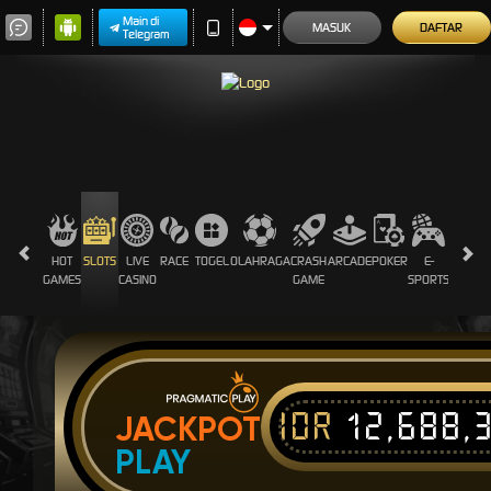
Main di
MASUK
DAFTAR
Telegram
HOT
SLOTS
LIVE
RACE
TOGEL
OLAHRAGA
CRASH
ARCADE
POKER
E-
SABUN
GAMES
CASINO
GAME
SPORTS
AYAM
IDR
12,688,
JACKPOT
PLAY