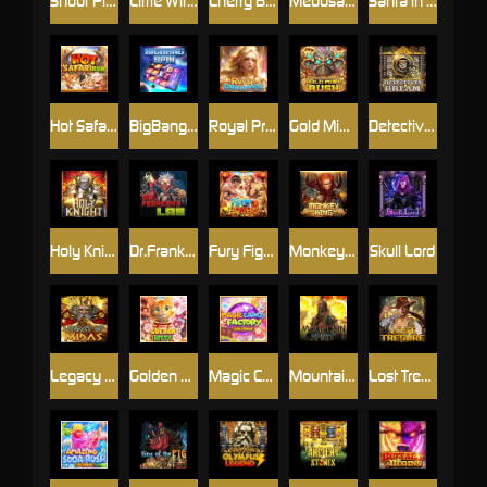
Shoot Piggy
Little Witch's Fortune
Cherry Bell
Medusa’s Blessing
Santa in the Summer
Hot Safari Run
BigBang Spin
Royal Princess
Gold Mine Rush
Detective’s Dream
Holy Knight
Dr.Franken’s Lab
Fury Fighters
Monkey King
Skull Lord
Legacy of Midas
Golden Kitty
Magic Candy Factory
Mountain Spirit
Lost Treasure