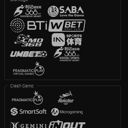
Crash Game