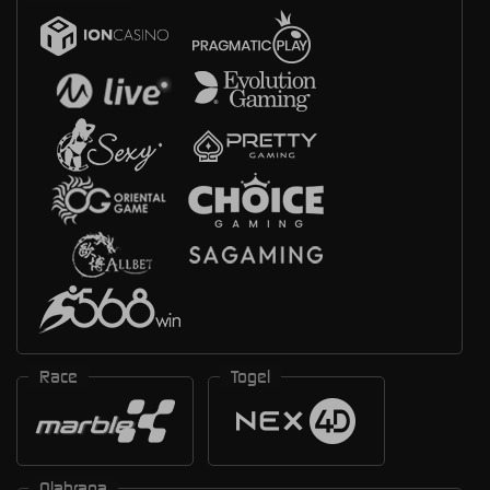
Race
Togel
Olahraga