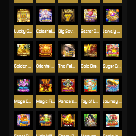
Lucky Goldbar
Celestial Goddess
Big Sevens Jackpot
Secret Ball
Jewely Spin
Golden Panda
Oriental Treasures
The Fates of Sisters
Gold Dragon
Sugar Crush!
Mega Cave
Magic Fire
Panda’s Jackpot
Toy of Legend
Journey to the Abyss