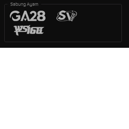
Sabung Ayam