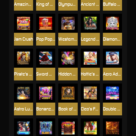
Amazing Soda Rush
King of Pig
Olympus Legend
Ancient Stones
Buffalo Begins
Jam Crush
Pop Popcorns
Western Sherrif
Legend of Tarzan
Diamond Mask
Pirate's Treasure
Sword Master
Hidden City
Hottie’s Vacation
Aero Adventure
Astro Luck
Bonanza Coins
Book of Pharaoh
Cleo’s Fortune
Double Race