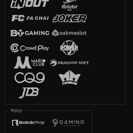
Poker