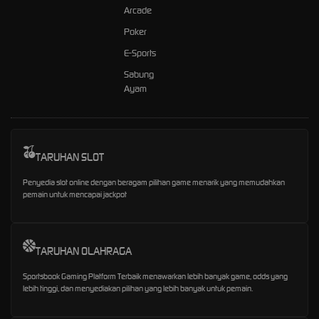
Arcade
Poker
E-Sports
Sabung
Ayam
TARUHAN SLOT
Penyedia slot online dengan beragam pilihan game menarik yang memudahkan
pemain untuk mencapai jackpot
TARUHAN OLAHRAGA
Sportsbook Gaming Platform Terbaik menawarkan lebih banyak game, odds yang
lebih tinggi, dan menyediakan pilihan yang lebih banyak untuk pemain.