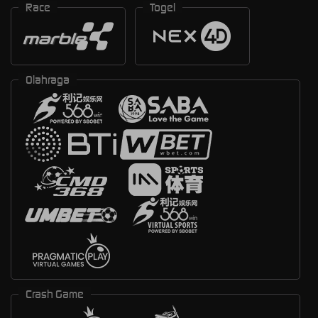
Race
Togel
Olahraga
Crash Game