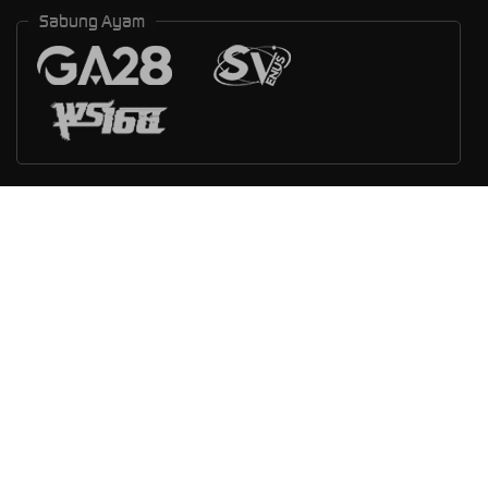
Sabung Ayam