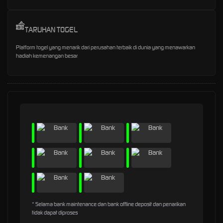
TARUHAN TOGEL
Platform togel yang menarik dari perusahan terbaik di dunia yang menawarkan
hadiah kemenangan besar
* Selama bank maintenance dan bank offline deposit dan penarikan
tidak dapat diproses