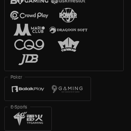
Poker
E-Sports