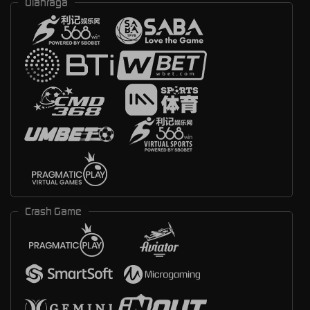
Olahraga
Crash Game