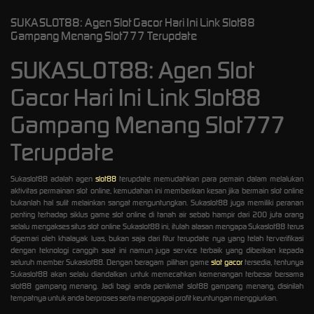
SUKASLOT88: Agen Slot Gacor Hari Ini Link Slot88
Gampang Menang Slot777 Terupdate
SUKASLOT88: Agen Slot
Gacor Hari Ini Link Slot88
Gampang Menang Slot777
Terupdate
Sukaslot88 adalah agen
slot88
terupdate memudahkan para pemain dalam melalukan
aktivitas permainan slot online, kemudahan ini memberikan kesan jika bermain slot online
bukanlah hal sulit melainkan sangat menguntungkan. Sukaslot88 juga memiliki peranan
penting terhadap siklus game slot online di tanah air sebab hampir dari 200 juta orang
selalu mengakses situs slot online Sukaslot88 ini, itulah alasan mengapa Sukaslot88 terus
digemari oleh khalayak luas, bukan saja dari fitur terupdate nya yang telah terverifikasi
dengan teknologi canggih saat ini namun juga service terbaik yang diberikan kepada
seluruh member Sukaslot88. Dengan beragam pilihan game
slot gacor
tersedia, tentunya
Sukaslot88 akan selalu diandalkan untuk memecahkan kemenangan terbesar bersama
slot88 gampang menang. Jadi bagi anda penikmat slot88 gampang menang, disinilah
tempatnya untuk anda berproses serta menggapai profit keuntungan menggiurkan.