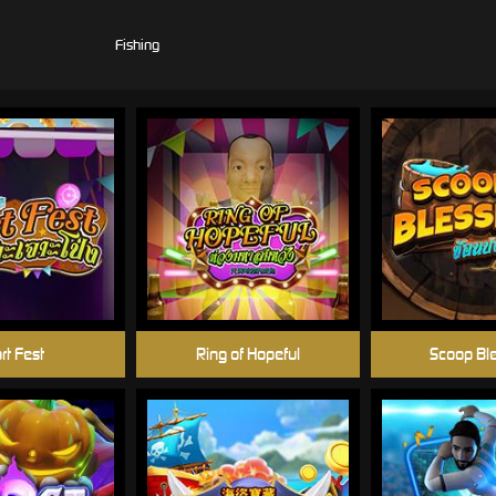
Fishing
rt Fest
Ring of Hopeful
Scoop Bl