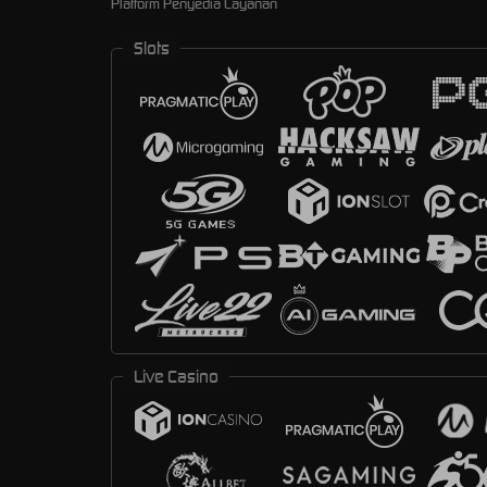
Platform Penyedia Layanan
Slots
Live Casino