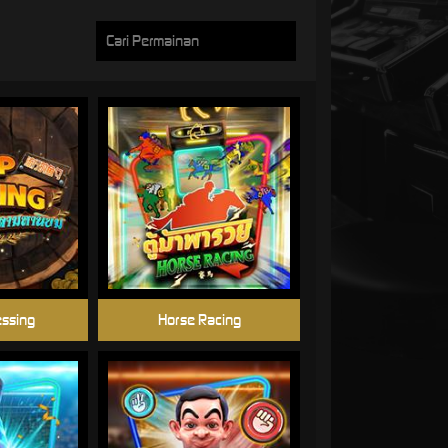
essing
Horse Racing