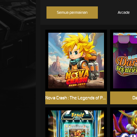
Semua permainan
Arcade
Nova Crash : The Legends of Power
Da