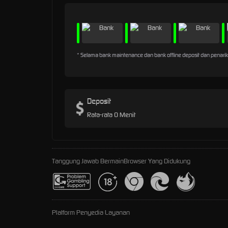
* Selama bank maintenance dan bank offline deposit dan penarik
Deposit
Rata-rata 0 Menit
Tanggung Jawab Bermain
Browser Yang Didukung
Platform Penyedia Layanan