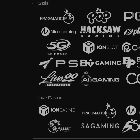
Slots
Live Casino