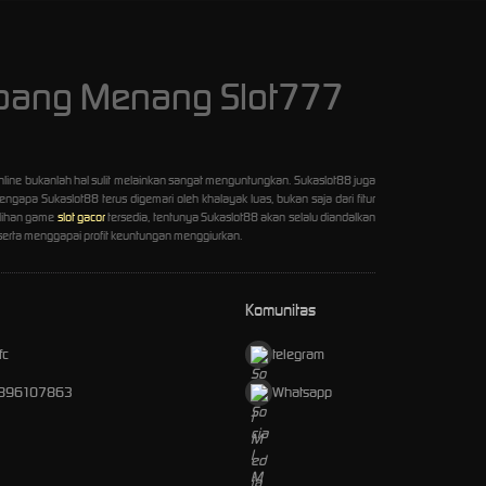
ampang Menang Slot777
nline bukanlah hal sulit melainkan sangat menguntungkan. Sukaslot88 juga
mengapa Sukaslot88 terus digemari oleh khalayak luas, bukan saja dari fitur
ilihan game
slot gacor
tersedia, tentunya Sukaslot88 akan selalu diandalkan
erta menggapai profit keuntungan menggiurkan.
Komunitas
fc
telegram
896107863
Whatsapp