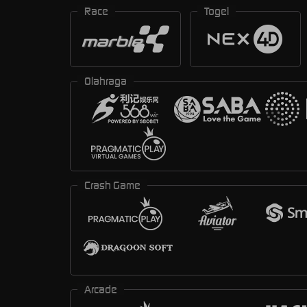
Race
Togel
Olahraga
Crash Game
Arcade