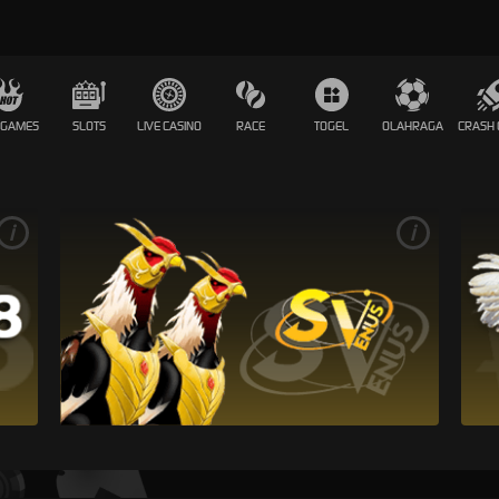
 GAMES
SLOTS
LIVE CASINO
RACE
TOGEL
OLAHRAGA
CRASH
i
i