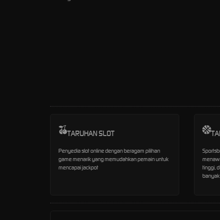
TARUHAN SLOT
TA
Penyedia slot online dengan beragam pilihan
Sportsb
game menarik yang memudahkan pemain untuk
menawar
mencapai jackpot
tinggi,
banyak 