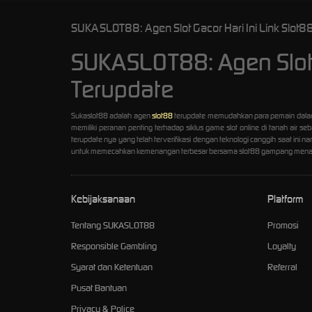
SUKASLOT88: Agen Slot Gacor Hari Ini Link Slo
SUKASLOT88: Agen Slot 
Terupdate
Sukaslot88 adalah agen
slot88
terupdate memudahkan para pemain dalam me
memiliki peranan penting terhadap siklus game slot online di tanah air seb
terupdate nya yang telah terverifikasi dengan teknologi canggih saat in
untuk memecahkan kemenangan terbesar bersama slot88 gampang menang. 
Kebijaksanaan
Platform
Tentang SUKASLOT88
Promosi
Responsible Gambling
Loyalty
Syarat dan Ketentuan
Referral
Pusat Bantuan
Privacy & Police