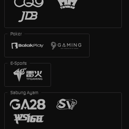
Poker
E-Sports
Sabung Ayam