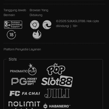
Tanggung Jawab
Browser Yang
Bermain
Didukung
©2026 SUKASLOT88. Hak cipta
dilindungi | 18+
Platform Penyedia Layanan
Slots