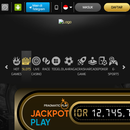
Main di
MASUK
DAFTAR
Telegram
HOT
SLOTS
LIVE
RACE
TOGEL
OLAHRAGA
CRASH
ARCADE
POKER
E-
SABUN
GAMES
CASINO
GAME
SPORTS
AYAM
IDR
12,745,
JACKPOT
PLAY