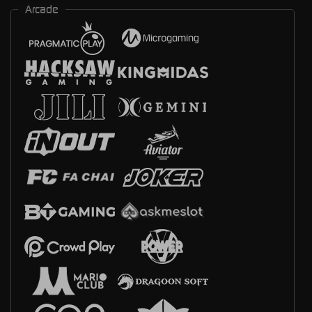
Arcade