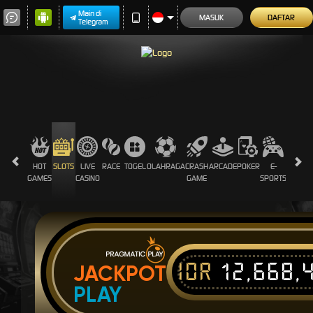
Main di
MASUK
DAFTAR
Telegram
HOT
SLOTS
LIVE
RACE
TOGEL
OLAHRAGA
CRASH
ARCADE
POKER
E-
SABUN
GAMES
CASINO
GAME
SPORTS
AYAM
IDR
12,668,
JACKPOT
PLAY