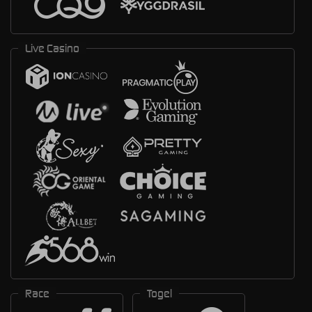
Live Casino
Race
Togel