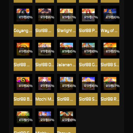
RTP
98%
RTP
96%
RTP
97%
RTP
97%
RTP
96%
Goyang Gaib
Slot88 Mahjong Wins 3 Black Scatter
Starlight Princess 1000
Slot88 Princess
Way of Ninja
RTP
98%
RTP
96%
RTP
95%
RTP
98%
RTP
95%
Slot88 Mahjong Wins 2
Slot88 Olympus
JaJanan Pasar
Slot88 Gates of Gatot Kaca 1000
Slot88 Sweet Bonanza 1000
RTP
96%
RTP
96%
RTP
96%
RTP
96%
RTP
97%
Slot88 Bonanza
Mochi Mania 1000
Slot88 Wisdom of Athena 1000
Slot88 Sweet Bonanza Super Scatter
Slot88 Rush
RTP
85%
RTP
84%
RTP
88%