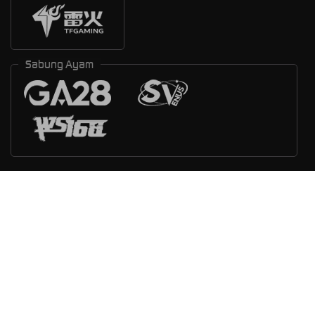
Sabung Ayam