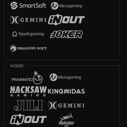
Arcade