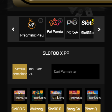
i
i
i
i
i
Facha
Fat Panda
Slot88 x PP
PG Soft
Pragmatic Play
SLOT88 X PP
Semua
Top
Slots
permainan
20
RTP
97%
RTP
98%
RTP
98%
RTP
95%
RTP
95%
Slot88 Gates of Olympus Super Scatter
Wukong - Black Scatter
Slot88 Olympus 1000
Bang Gacor 1000
Pirate Quest 1000