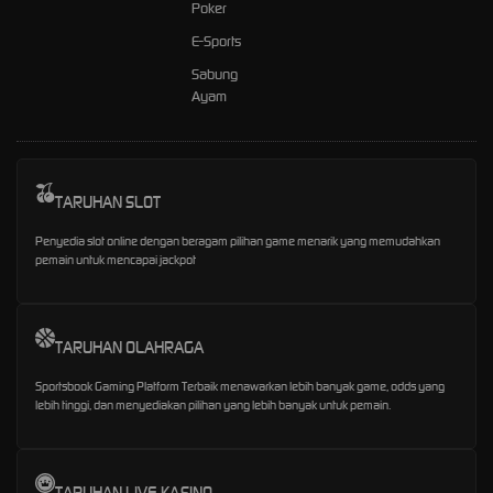
Poker
E-Sports
Sabung
Ayam
TARUHAN SLOT
Penyedia slot online dengan beragam pilihan game menarik yang memudahkan
pemain untuk mencapai jackpot
TARUHAN OLAHRAGA
Sportsbook Gaming Platform Terbaik menawarkan lebih banyak game, odds yang
lebih tinggi, dan menyediakan pilihan yang lebih banyak untuk pemain.
TARUHAN LIVE KASINO